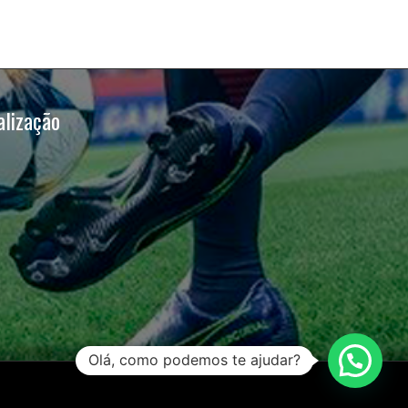
alização
Olá, como podemos te ajudar?