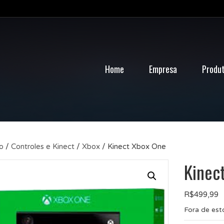
Home
Empresa
Produ
io
/
Controles e Kinect
/
Xbox
/ Kinect Xbox One
Kinec
R$
499,99
Fora de es