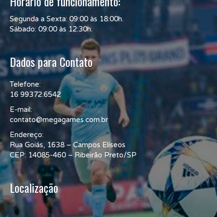
Horário de funcionamento:
Segunda a Sexta: 09:00 às 18:00h.
Sábado: 09:00 às 12:30h.
Dados para Contato
Telefone:
16 99372.6542
E-mail:
contato@megagames.com.br
Endereço:
Rua Goiás, 1638 – Campos Elíseos
CEP: 14085-460 – Ribeirão Preto/SP
Localização