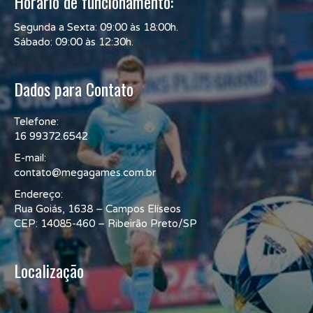
Horário de funcionamento:
Segunda a Sexta: 09:00 às 18:00h.
Sábado: 09:00 às 12:30h.
Dados para Contato
Telefone:
16 99372.6542
E-mail:
contato@megagames.com.br
Endereço:
Rua Goiás, 1638 – Campos Elíseos
CEP: 14085-460 – Ribeirão Preto/SP
Localização