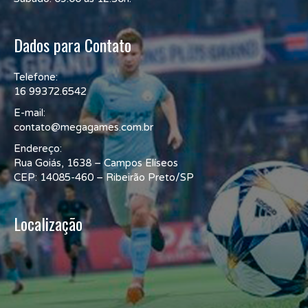
Dados para Contato
Telefone:
16 99372.6542
E-mail:
contato@megagames.com.br
Endereço:
Rua Goiás, 1638 – Campos Elíseos
CEP: 14085-460 – Ribeirão Preto/SP
Localização