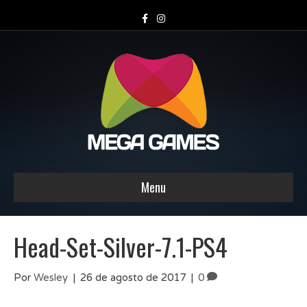
F
I
a
n
c
s
e
t
b
a
o
g
o
r
k
a
m
Menu
Head-Set-Silver-7.1-PS4
Por
Wesley
|
26 de agosto de 2017
|
0