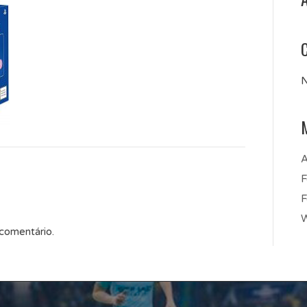
N
A
F
F
W
 comentário.