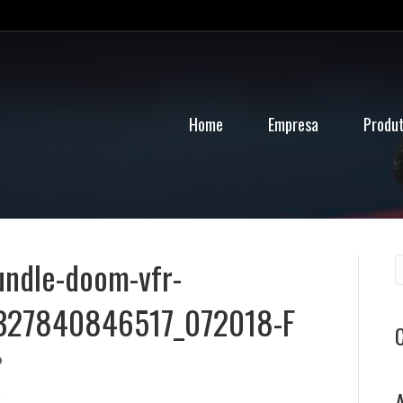
Home
Empresa
Produ
undle-doom-vfr-
B27840846517_072018-F