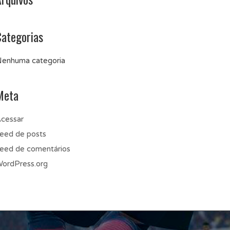
Categorias
enhuma categoria
Meta
cessar
eed de posts
eed de comentários
ordPress.org