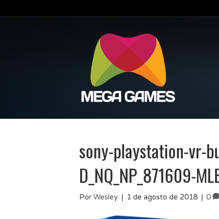
sony-playstation-vr-b
D_NQ_NP_871609-ML
Por
Wesley
|
1 de agosto de 2018
|
0