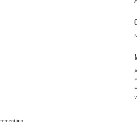
N
A
F
F
W
 comentário.