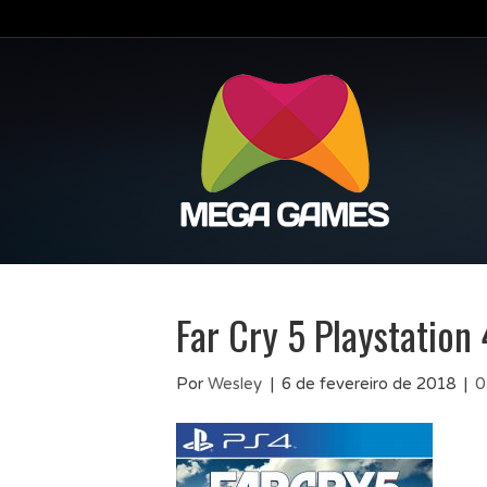
Far Cry 5 Playstation 
Por
Wesley
|
6 de fevereiro de 2018
|