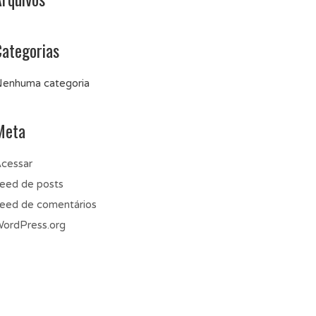
Categorias
enhuma categoria
Meta
cessar
eed de posts
eed de comentários
ordPress.org