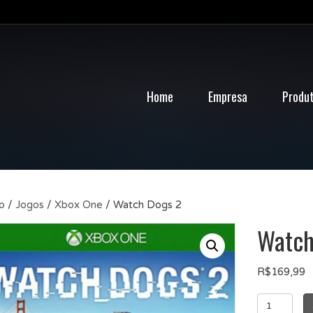
Home
Empresa
Produ
io
/
Jogos
/
Xbox One
/ Watch Dogs 2
Watch
R$
169,99
Watch