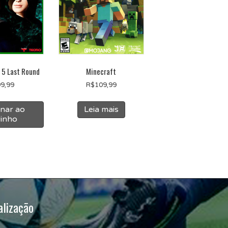
e 5 Last Round
Minecraft
9,99
R$
109,99
onar ao
Leia mais
rinho
alização