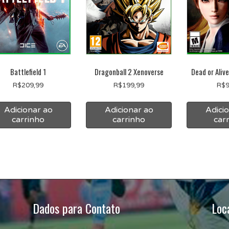
Battlefield 1
Dragonball 2 Xenoverse
Dead or Aliv
R$
209,99
R$
199,99
R$
9
Adicionar ao
Adicionar ao
Adici
carrinho
carrinho
car
Dados para Contato
Loc