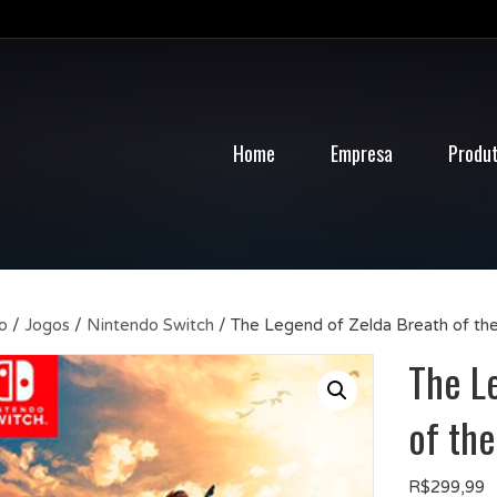
Home
Empresa
Produ
io
/
Jogos
/
Nintendo Switch
/ The Legend of Zelda Breath of the
The L
of the
R$
299,99