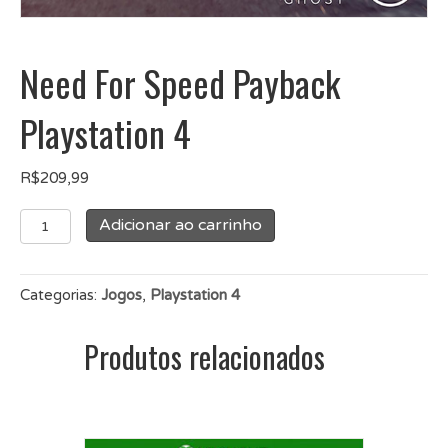
Need For Speed Payback
Playstation 4
R$
209,99
Need
Adicionar ao carrinho
For
Speed
Payback
Categorias:
Jogos
,
Playstation 4
Playstation
4
Produtos relacionados
quantidade