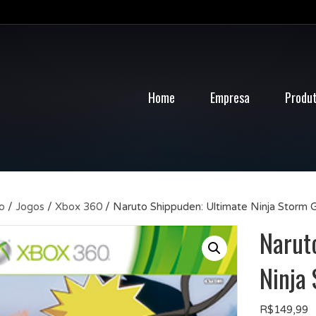
Home
Empresa
Produ
io
/
Jogos
/
Xbox 360
/ Naruto Shippuden: Ultimate Ninja Storm 
Narut
Ninja
R$
149,99