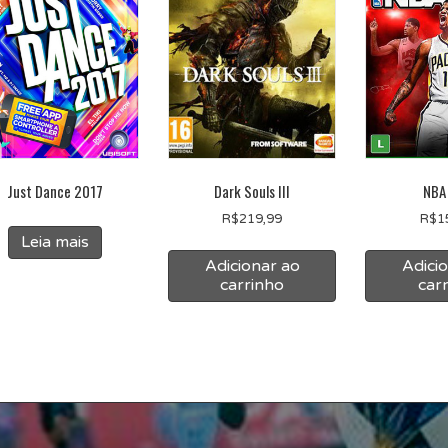
Just Dance 2017
Dark Souls III
NBA
R$
219,99
R$
1
Leia mais
Adicionar ao
Adici
carrinho
car