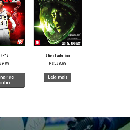
 2K17
Allien Isolation
59,99
R$
139,99
onar ao
Leia mais
rinho