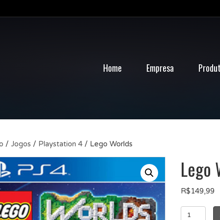
Home
Empresa
Produ
io
/
Jogos
/
Playstation 4
/ Lego Worlds
Lego 
R$
149,99
Lego