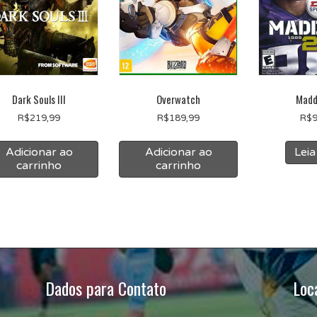
Dark Souls III
Overwatch
Madd
R$
219,99
R$
189,99
R$
9
Adicionar ao
Adicionar ao
Leia
carrinho
carrinho
Dados para Contato
Loc