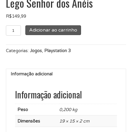
Lego Senhor dos Anéis
R$
149,99
Lego
Adicionar ao carrinho
Senhor
dos
Anéis
Categorias:
Jogos
,
Playstation 3
quantidade
Informação adicional
Informação adicional
Peso
0,200 kg
Dimensões
19 × 15 × 2 cm