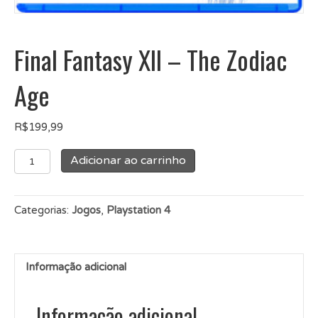
Final Fantasy XII – The Zodiac
Age
R$
199,99
Final
Adicionar ao carrinho
Fantasy
XII
-
Categorias:
Jogos
,
Playstation 4
The
Zodiac
Age
quantidade
Informação adicional
Informação adicional