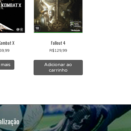
Kombat X
Fallout 4
69,99
R$
129,99
 mais
Adicionar ao
carrinho
alização