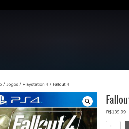
io
/
Jogos
/
Playstation 4
/ Fallout 4
Fallou
R$
139,99
Fallout